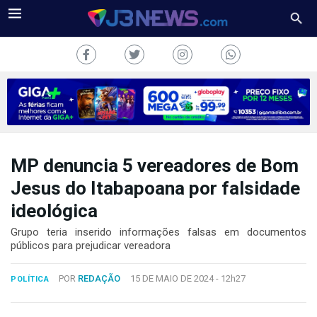
MP denuncia 5 vereadores de Bom
J3NEWS
Jesus do Itabapoana por falsidade
TV
ideológica
COLUNAS
Grupo teria inserido informações falsas em documentos
públicos para prejudicar vereadora
FALE
CONOSCO
POR
REDAÇÃO
15 DE MAIO DE 2024 -
12h27
POLÍTICA
Copyright
2024