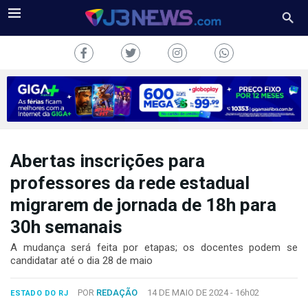
Abertas inscrições para
J3NEWS
professores da rede estadual
TV
migrarem de jornada de 18h para
COLUNAS
30h semanais
A mudança será feita por etapas; os docentes podem se
FALE
candidatar até o dia 28 de maio
CONOSCO
Copyright
POR
REDAÇÃO
14 DE MAIO DE 2024 -
16h02
ESTADO DO RJ
2024