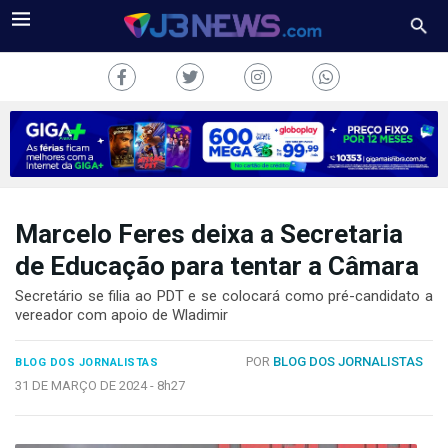
Marcelo Feres deixa a Secretaria
J3NEWS
de Educação para tentar a Câmara
TV
Secretário se filia ao PDT e se colocará como pré-candidato a
vereador com apoio de Wladimir
COLUNAS
POR
BLOG DOS JORNALISTAS
BLOG DOS JORNALISTAS
FALE
CONOSCO
31 DE MARÇO DE 2024 -
8h27
Copyright
2024