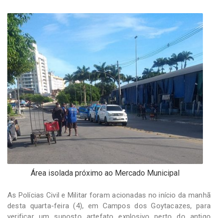
-
Desenvolvido
por
Hesea
Tecnologia
e
Sistemas
Área isolada próximo ao Mercado Municipal
As Polícias Civil e Militar foram acionadas no início da manhã
desta quarta-feira (4), em Campos dos Goytacazes, para
verificar um suposto artefato explosivo perto do antigo