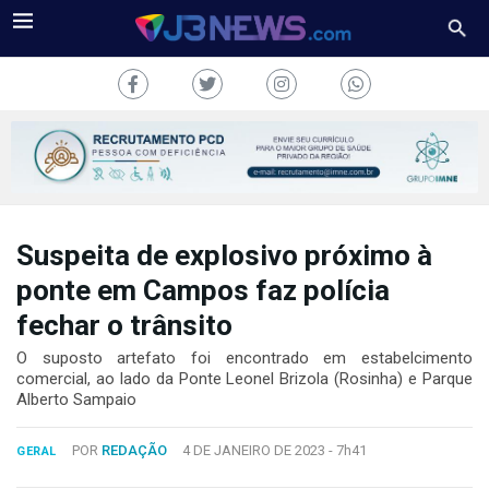
Suspeita de explosivo próximo à
J3NEWS
ponte em Campos faz polícia
TV
fechar o trânsito
COLUNAS
O suposto artefato foi encontrado em estabelcimento
comercial, ao lado da Ponte Leonel Brizola (Rosinha) e Parque
Alberto Sampaio
FALE
CONOSCO
Copyright
POR
REDAÇÃO
4 DE JANEIRO DE 2023 -
7h41
GERAL
2024