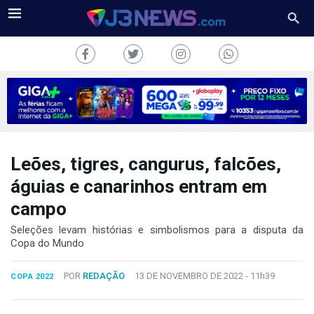
Leões, tigres, cangurus, falcões,
J3NEWS
águias e canarinhos entram em
TV
campo
COLUNAS
Seleções levam histórias e simbolismos para a disputa da
Copa do Mundo
FALE
CONOSCO
POR
REDAÇÃO
13 DE NOVEMBRO DE 2022 -
11h39
COPA 2022
Copyright
2024