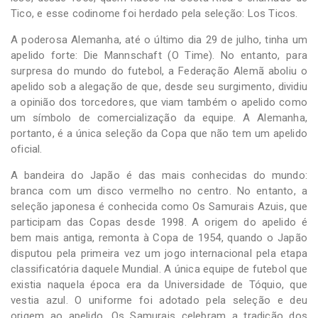
Tico, e esse codinome foi herdado pela seleção: Los Ticos.
A poderosa Alemanha, até o último dia 29 de julho, tinha um
apelido forte: Die Mannschaft (O Time). No entanto, para
surpresa do mundo do futebol, a Federação Alemã aboliu o
apelido sob a alegação de que, desde seu surgimento, dividiu
a opinião dos torcedores, que viam também o apelido como
um símbolo de comercialização da equipe. A Alemanha,
portanto, é a única seleção da Copa que não tem um apelido
oficial.
A bandeira do Japão é das mais conhecidas do mundo:
branca com um disco vermelho no centro. No entanto, a
seleção japonesa é conhecida como Os Samurais Azuis, que
participam das Copas desde 1998. A origem do apelido é
bem mais antiga, remonta à Copa de 1954, quando o Japão
disputou pela primeira vez um jogo internacional pela etapa
classificatória daquele Mundial. A única equipe de futebol que
existia naquela época era da Universidade de Tóquio, que
vestia azul. O uniforme foi adotado pela seleção e deu
origem ao apelido. Os Samurais celebram a tradição dos