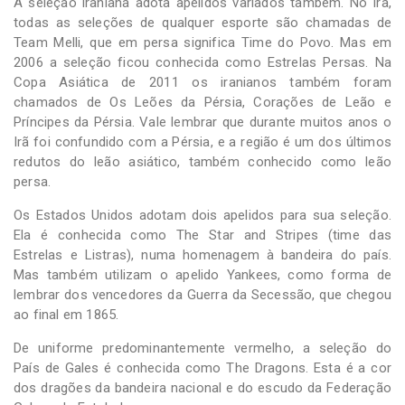
A seleção iraniana adota apelidos variados também. No Irã,
todas as seleções de qualquer esporte são chamadas de
Team Melli, que em persa significa Time do Povo. Mas em
2006 a seleção ficou conhecida como Estrelas Persas. Na
Copa Asiática de 2011 os iranianos também foram
chamados de Os Leões da Pérsia, Corações de Leão e
Príncipes da Pérsia. Vale lembrar que durante muitos anos o
Irã foi confundido com a Pérsia, e a região é um dos últimos
redutos do leão asiático, também conhecido como leão
persa.
Os Estados Unidos adotam dois apelidos para sua seleção.
Ela é conhecida como The Star and Stripes (time das
Estrelas e Listras), numa homenagem à bandeira do país.
Mas também utilizam o apelido Yankees, como forma de
lembrar dos vencedores da Guerra da Secessão, que chegou
ao final em 1865.
De uniforme predominantemente vermelho, a seleção do
País de Gales é conhecida como The Dragons. Esta é a cor
dos dragões da bandeira nacional e do escudo da Federação