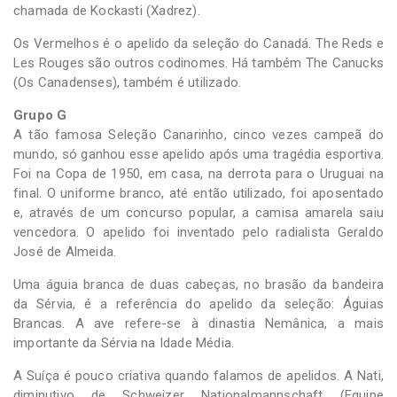
chamada de Kockasti (Xadrez).
Os Vermelhos é o apelido da seleção do Canadá. The Reds e
Les Rouges são outros codinomes. Há também The Canucks
(Os Canadenses), também é utilizado.
Grupo G
A tão famosa Seleção Canarinho, cinco vezes campeã do
mundo, só ganhou esse apelido após uma tragédia esportiva.
Foi na Copa de 1950, em casa, na derrota para o Uruguai na
final. O uniforme branco, até então utilizado, foi aposentado
e, através de um concurso popular, a camisa amarela saiu
vencedora. O apelido foi inventado pelo radialista Geraldo
José de Almeida.
Uma águia branca de duas cabeças, no brasão da bandeira
da Sérvia, é a referência do apelido da seleção: Águias
Brancas. A ave refere-se à dinastia Nemânica, a mais
importante da Sérvia na Idade Média.
A Suíça é pouco criativa quando falamos de apelidos. A Nati,
diminutivo de Schweizer Nationalmannschaft (Equipe