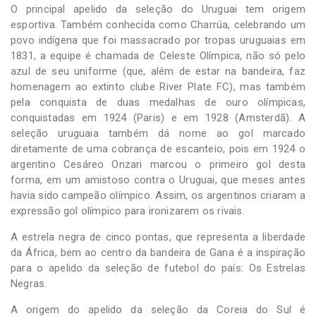
O principal apelido da seleção do Uruguai tem origem
esportiva. Também conhecida como Charrúa, celebrando um
povo indígena que foi massacrado por tropas uruguaias em
1831, a equipe é chamada de Celeste Olímpica, não só pelo
azul de seu uniforme (que, além de estar na bandeira, faz
homenagem ao extinto clube River Plate FC), mas também
pela conquista de duas medalhas de ouro olímpicas,
conquistadas em 1924 (Paris) e em 1928 (Amsterdã). A
seleção uruguaia também dá nome ao gol marcado
diretamente de uma cobrança de escanteio, pois em 1924 o
argentino Cesáreo Onzari marcou o primeiro gol desta
forma, em um amistoso contra o Uruguai, que meses antes
havia sido campeão olímpico. Assim, os argentinos criaram a
expressão gol olímpico para ironizarem os rivais.
A estrela negra de cinco pontas, que representa a liberdade
da África, bem ao centro da bandeira de Gana é a inspiração
para o apelido da seleção de futebol do país: Os Estrelas
Negras.
A origem do apelido da seleção da Coreia do Sul é