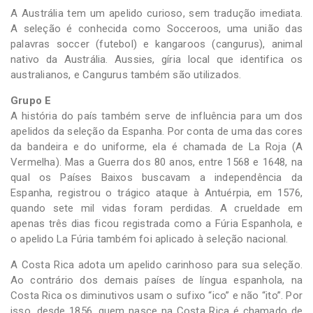
A Austrália tem um apelido curioso, sem tradução imediata.
A seleção é conhecida como Socceroos, uma união das
palavras soccer (futebol) e kangaroos (cangurus), animal
nativo da Austrália. Aussies, gíria local que identifica os
australianos, e Cangurus também são utilizados.
Grupo E
A história do país também serve de influência para um dos
apelidos da seleção da Espanha. Por conta de uma das cores
da bandeira e do uniforme, ela é chamada de La Roja (A
Vermelha). Mas a Guerra dos 80 anos, entre 1568 e 1648, na
qual os Países Baixos buscavam a independência da
Espanha, registrou o trágico ataque à Antuérpia, em 1576,
quando sete mil vidas foram perdidas. A crueldade em
apenas três dias ficou registrada como a Fúria Espanhola, e
o apelido La Fúria também foi aplicado à seleção nacional.
A Costa Rica adota um apelido carinhoso para sua seleção.
Ao contrário dos demais países de língua espanhola, na
Costa Rica os diminutivos usam o sufixo “ico” e não “ito”. Por
isso, desde 1856, quem nasce na Costa Rica é chamado de