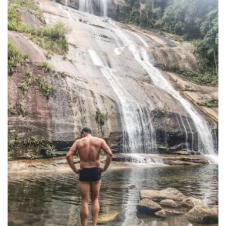
-
Desenvolvido
por
Hesea
Tecnologia
e
Sistemas