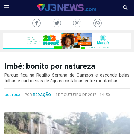
Imbé: bonito por natureza
J3NEWS
Parque fica na Região Serrana de Campos e esconde belas
trilhas e cachoeiras de águas cristalinas entre montanhas
TV
POR
REDAÇÃO
4 DE OUTUBRO DE 2017 -
14h50
CULTURA
COLUNAS
FALE
CONOSCO
Copyright
2024