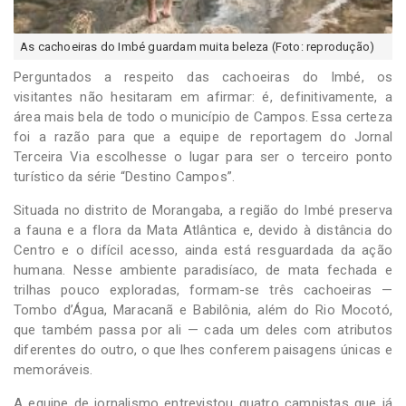
As cachoeiras do Imbé guardam muita beleza (Foto: reprodução)
Perguntados a respeito das cachoeiras do Imbé, os
visitantes não hesitaram em afirmar: é, definitivamente, a
área mais bela de todo o município de Campos. Essa certeza
foi a razão para que a equipe de reportagem do Jornal
Terceira Via escolhesse o lugar para ser o terceiro ponto
turístico da série “Destino Campos”.
Situada no distrito de Morangaba, a região do Imbé preserva
a fauna e a flora da Mata Atlântica e, devido à distância do
Centro e o difícil acesso, ainda está resguardada da ação
humana. Nesse ambiente paradisíaco, de mata fechada e
trilhas pouco exploradas, formam-se três cachoeiras —
Tombo d’Água, Maracanã e Babilônia, além do Rio Mocotó,
que também passa por ali — cada um deles com atributos
diferentes do outro, o que lhes conferem paisagens únicas e
memoráveis.
A equipe de jornalismo entrevistou quatro campistas que já