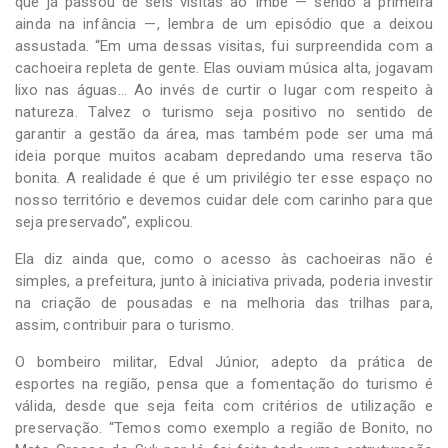
que já passou de seis visitas ao Imbé — sendo a primeira
ainda na infância —, lembra de um episódio que a deixou
assustada. “Em uma dessas visitas, fui surpreendida com a
cachoeira repleta de gente. Elas ouviam música alta, jogavam
lixo nas águas… Ao invés de curtir o lugar com respeito à
natureza. Talvez o turismo seja positivo no sentido de
garantir a gestão da área, mas também pode ser uma má
ideia porque muitos acabam depredando uma reserva tão
bonita. A realidade é que é um privilégio ter esse espaço no
nosso território e devemos cuidar dele com carinho para que
seja preservado”, explicou.
Ela diz ainda que, como o acesso às cachoeiras não é
simples, a prefeitura, junto à iniciativa privada, poderia investir
na criação de pousadas e na melhoria das trilhas para,
assim, contribuir para o turismo.
O bombeiro militar, Edval Júnior, adepto da prática de
esportes na região, pensa que a fomentação do turismo é
válida, desde que seja feita com critérios de utilização e
preservação. “Temos como exemplo a região de Bonito, no