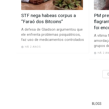
STF nega habeas corpus a
PM pr
“Faraó dos Bitcoins”
flagran
foi en
A defesa de Glaidson argumentou que
ele enfrenta problemas psiquiátricos,
A vítima 
faz uso de medicamentos controlados
amordaça
grupos d
HÁ 2 ANOS
HÁ 2 A
BLOGS