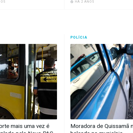
NOS
HÁ 2 ANOS
POLÍCIA
orte mais uma vez é
Moradora de Quissamã 