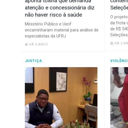
aponta toxina que demanda
contem
atenção e concessionária diz
Seleçõ
não haver risco à saúde
O projet
da frota 
Ministério Público e Uenf
de R$ 54
encaminharam material para análise de
Seleções
especialistas da UFRJ
HÁ 2 A
HÁ 2 ANOS
JUSTIÇA
VIOLÊNC