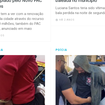
plado pelo Novo PAC
baleada no município
es
Luciana Santos teria sido vítima
bala perdida na noite de segund
o tem a ver com a renovação
da cidade através do recurso
HÁ 2 ANOS
0 milhões, também do PAC
, anunciado em maio
NOS
IA
POÍCIA