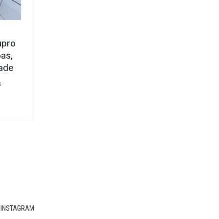
upro
as,
dade
s
INSTAGRAM