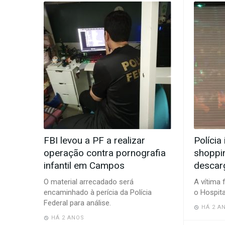
-
Desenvolvido
por
Hesea
Tecnologia
e
Sistemas
FBI levou a PF a realizar
Polícia
operação contra pornografia
shoppin
infantil em Campos
descar
O material arrecadado será
A vítima 
encaminhado à perícia da Polícia
o Hospita
Federal para análise.
HÁ 2 A
HÁ 2 ANOS