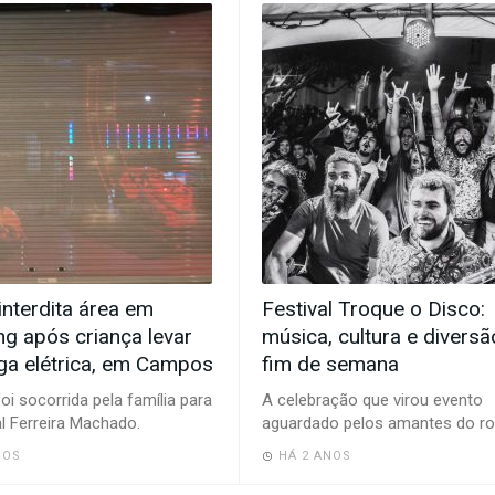
 interdita área em
Festival Troque o Disco:
g após criança levar
música, cultura e diversã
ga elétrica, em Campos
fim de semana
foi socorrida pela família para
A celebração que virou evento
l Ferreira Machado.
aguardado pelos amantes do r
NOS
HÁ 2 ANOS