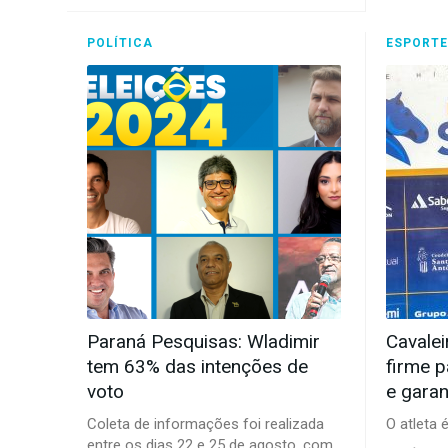
POLÍTICA
ESPORT
Paraná Pesquisas: Wladimir
Cavalei
tem 63% das intenções de
firme p
voto
e garan
Coleta de informações foi realizada
O atleta 
entre os dias 22 e 25 de agosto, com