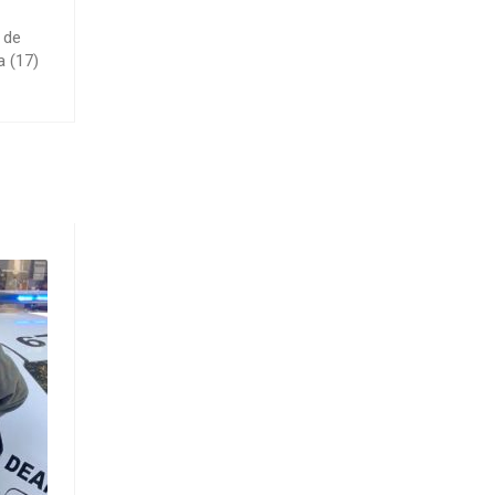
 de
a (17)