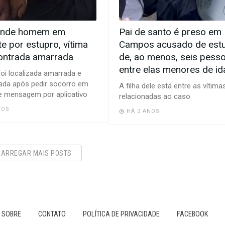
ende homem em
Pai de santo é preso em
te por estupro, vítima
Campos acusado de est
contrada amarrada
de, ao menos, seis pesso
entre elas menores de i
foi localizada amarrada e
da após pedir socorro em
A filha dele está entre as vítima
e mensagem por aplicativo
relacionadas ao caso
NOS
HÁ 2 ANOS
CARREGAR MAIS POSTS
SOBRE
CONTATO
POLÍTICA DE PRIVACIDADE
FACEBOOK