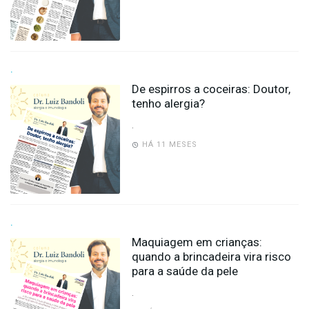
-
Desenvolvido
por
Hesea
Tecnologia
e
.
Sistemas
De espirros a coceiras: Doutor,
tenho alergia?
.
HÁ 11 MESES
.
Maquiagem em crianças:
quando a brincadeira vira risco
para a saúde da pele
.