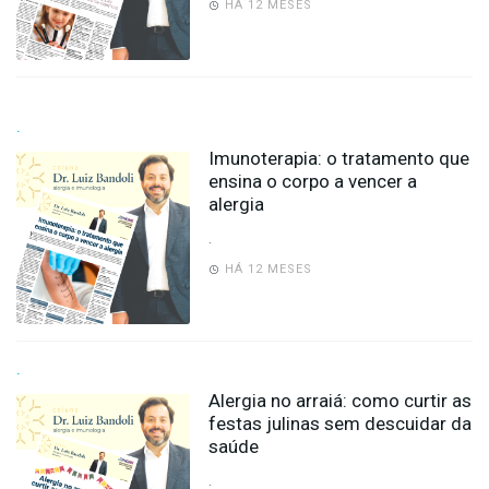
HÁ 12 MESES
.
Imunoterapia: o tratamento que
ensina o corpo a vencer a
alergia
.
HÁ 12 MESES
.
Alergia no arraiá: como curtir as
festas julinas sem descuidar da
saúde
.