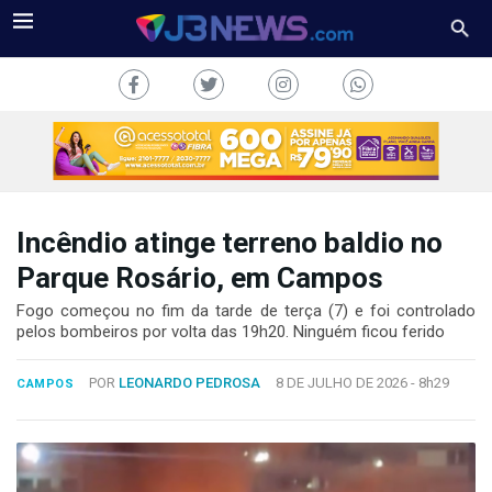
Incêndio atinge terreno baldio no
J3NEWS
Parque Rosário, em Campos
TV
Fogo começou no fim da tarde de terça (7) e foi controlado
pelos bombeiros por volta das 19h20. Ninguém ficou ferido
COLUNAS
POR
LEONARDO PEDROSA
8 DE JULHO DE 2026 -
8h29
CAMPOS
FALE
CONOSCO
Copyright
2024