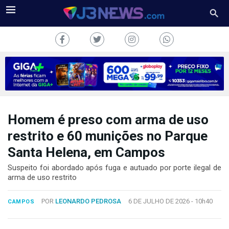
Homem é preso com arma de uso
J3NEWS
restrito e 60 munições no Parque
TV
Santa Helena, em Campos
COLUNAS
Suspeito foi abordado após fuga e autuado por porte ilegal de
arma de uso restrito
FALE
CONOSCO
POR
LEONARDO PEDROSA
6 DE JULHO DE 2026 -
10h40
CAMPOS
Copyright
2024