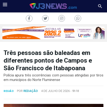
Três pessoas são baleadas em
J3NEWS
diferentes pontos de Campos e
São Francisco de Itabapoana
TV
Polícia apura três ocorrências com pessoas atingidas por tiros
COLUNAS
em municípios do Norte Fluminense
FALE
POR
REDAÇÃO
4 DE JULHO DE 2026 -
9h18
CONOSCO
REGIÃO
Copyright
2024