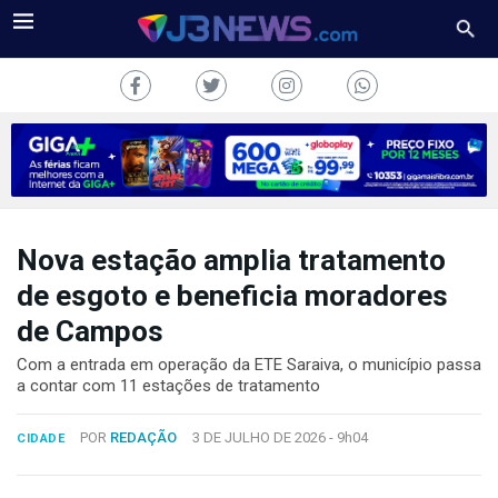
Nova estação amplia tratamento
J3NEWS
de esgoto e beneficia moradores
TV
de Campos
COLUNAS
Com a entrada em operação da ETE Saraiva, o município passa
a contar com 11 estações de tratamento
FALE
CONOSCO
POR
REDAÇÃO
3 DE JULHO DE 2026 -
9h04
CIDADE
Copyright
2024