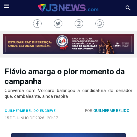
Flávio amarga o pior momento da
J3NEWS
campanha
TV
Conversa com Vorcaro balançou a candidatura do senador
que, cambaleante, ainda respira
COLUNAS
POR
GUILHERME BELIDO
GUILHERME BELIDO ESCREVE
FALE
CONOSCO
15 DE JUNHO DE 2026 -
20h37
Copyright
2024