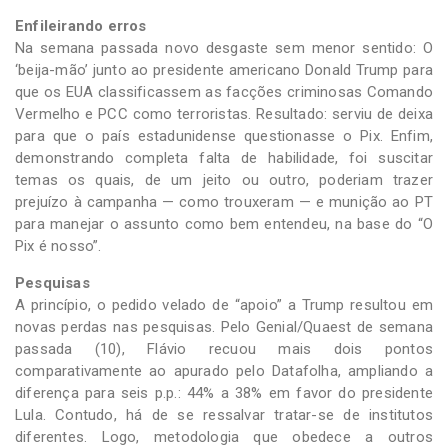
Enfileirando erros
Na semana passada novo desgaste sem menor sentido: O
‘beija-mão’ junto ao presidente americano Donald Trump para
que os EUA classificassem as facções criminosas Comando
Vermelho e PCC como terroristas. Resultado: serviu de deixa
para que o país estadunidense questionasse o Pix. Enfim,
demonstrando completa falta de habilidade, foi suscitar
temas os quais, de um jeito ou outro, poderiam trazer
prejuízo à campanha — como trouxeram — e munição ao PT
para manejar o assunto como bem entendeu, na base do “O
Pix é nosso”.
Pesquisas
A princípio, o pedido velado de “apoio” a Trump resultou em
novas perdas nas pesquisas. Pelo Genial/Quaest de semana
passada (10), Flávio recuou mais dois pontos
comparativamente ao apurado pelo Datafolha, ampliando a
diferença para seis p.p.: 44% a 38% em favor do presidente
Lula. Contudo, há de se ressalvar tratar-se de institutos
diferentes. Logo, metodologia que obedece a outros