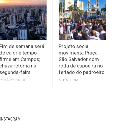
Fim de semana será
Projeto social
de calor e tempo
movimenta Praça
firme em Campos;
São Salvador com
chuva retorna na
roda de capoeira no
segunda-feira
feriado do padroeiro
HÁ 22 HORAS
HÁ 1 DIA
INSTAGRAM