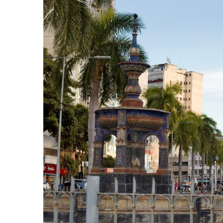
-
Desenvolvido
por
Hesea
Tecnologia
e
Sistemas