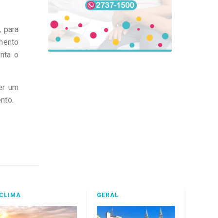
, para
mento
nta o
er um
nto.
CLIMA
GERAL