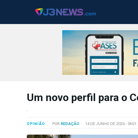
J3NEWS
TV
Um novo perfil para o C
COLUNAS
.
FALE
CONOSCO
POR
REDAÇÃO
14 DE JUNHO DE 2026 -
0h01
OPINIÃO
Copyright
2024