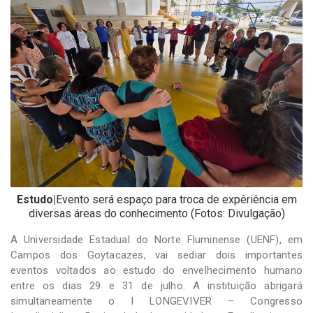
-
Desenvolvido
por
Hesea
Tecnologia
e
Sistemas
Estudo|
Evento será espaço para troca de expêriência em
diversas áreas do conhecimento (Fotos: Divulgação)
A Universidade Estadual do Norte Fluminense (UENF), em
Campos dos Goytacazes, vai sediar dois importantes
eventos voltados ao estudo do envelhecimento humano
entre os dias 29 e 31 de julho. A instituição abrigará
simultaneamente o I LONGEVIVER – Congresso