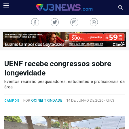
UENF recebe congressos sobre
J3NEWS
longevidade
TV
Eventos reunirão pesquisadores, estudantes e profissionais da
área
COLUNAS
POR
OCINEI TRINDADE
14 DE JUNHO DE 2026 -
0h03
CAMPOS
FALE
CONOSCO
Copyright
2024