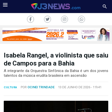
Isabela Rangel, a violinista que saiu
J3NEWS
de Campos para a Bahia
TV
A integrante da Orquestra Sinfônica da Bahia é um dos jovens
talentos da música erudita brasileira em ascensão
COLUNAS
POR
OCINEI TRINDADE
13 DE JUNHO DE 2026 -
11h41
CULTURA
FALE
CONOSCO
Copyright
2024