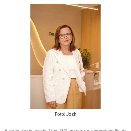
-
Desenvolvido
por
Hesea
Tecnologia
e
Sistemas
Foto: Josh
A noite desta quinta-feira (12) marcou a concretização de