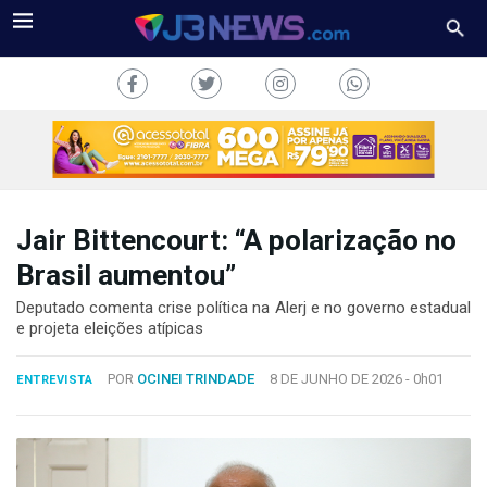
Jair Bittencourt: “A polarização no
J3NEWS
Brasil aumentou”
TV
Deputado comenta crise política na Alerj e no governo estadual
e projeta eleições atípicas
COLUNAS
POR
OCINEI TRINDADE
8 DE JUNHO DE 2026 -
0h01
ENTREVISTA
FALE
CONOSCO
Copyright
2024