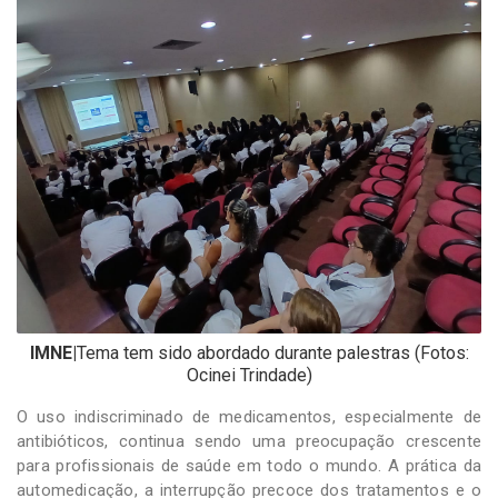
-
Desenvolvido
por
Hesea
Tecnologia
e
Sistemas
IMNE|
Tema tem sido abordado durante palestras (Fotos:
Ocinei Trindade)
O uso indiscriminado de medicamentos, especialmente de
antibióticos, continua sendo uma preocupação crescente
para profissionais de saúde em todo o mundo. A prática da
automedicação, a interrupção precoce dos tratamentos e o