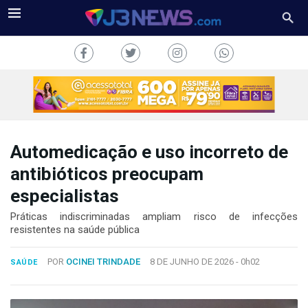
Automedicação e uso incorreto de
J3NEWS
antibióticos preocupam
especialistas
TV
Práticas indiscriminadas ampliam risco de infecções
COLUNAS
resistentes na saúde pública
FALE
POR
OCINEI TRINDADE
8 DE JUNHO DE 2026 -
0h02
CONOSCO
SAÚDE
Copyright
2024