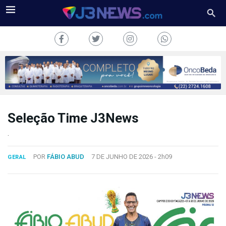
Seleção Time J3News
J3NEWS
.
TV
POR
FÁBIO ABUD
7 DE JUNHO DE 2026 -
2h09
GERAL
COLUNAS
FALE
CONOSCO
Copyright
2024