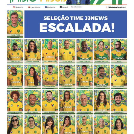
-
Desenvolvido
por
Hesea
Tecnologia
e
Sistemas