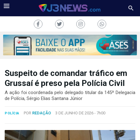
Suspeito de comandar tráfico em
J3NEWS
Grussaí é preso pela Polícia Civil
TV
A ação foi coordenada pelo delegado titular da 145ª Delegacia
de Polícia, Sérgio Elias Santana Júnior
COLUNAS
POR
REDAÇÃO
3 DE JUNHO DE 2026 -
7h00
POLÍCIA
FALE
CONOSCO
Copyright
2024