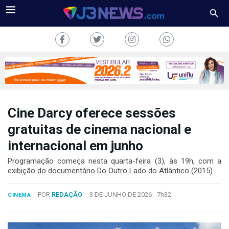
Cine Darcy oferece sessões
J3NEWS
gratuitas de cinema nacional e
internacional em junho
TV
Programação começa nesta quarta-feira (3), às 19h, com a
COLUNAS
exibição do documentário Do Outro Lado do Atlântico (2015)
FALE
POR
REDAÇÃO
3 DE JUNHO DE 2026 -
7h32
CONOSCO
CINEMA
Copyright
2024