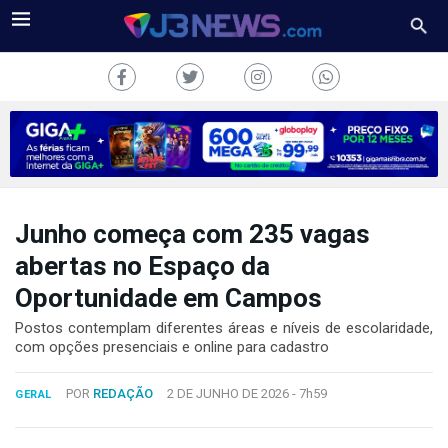
Junho começa com 235 vagas
J3NEWS
abertas no Espaço da
TV
Oportunidade em Campos
COLUNAS
Postos contemplam diferentes áreas e níveis de escolaridade,
com opções presenciais e online para cadastro
FALE
CONOSCO
POR
REDAÇÃO
2 DE JUNHO DE 2026 -
7h59
GERAL
Copyright
2024