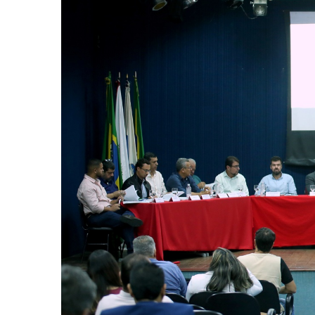
-
Desenvolvido
por
Hesea
Tecnologia
e
Sistemas