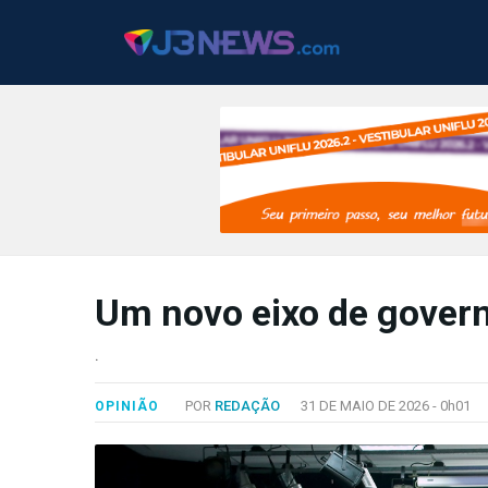
J3NEWS
Um novo eixo de govern
TV
COLUNAS
.
FALE
POR
REDAÇÃO
31 DE MAIO DE 2026 -
0h01
OPINIÃO
CONOSCO
Copyright
2024