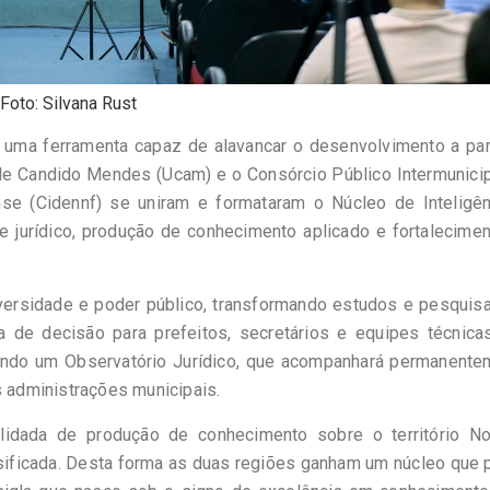
Foto: Silvana Rust
ma ferramenta capaz de alavancar o desenvolvimento a part
de Candido Mendes (Ucam) e o Consórcio Público Intermunici
e (Cidennf) se uniram e formataram o Núcleo de Inteligên
e jurídico, produção de conhecimento aplicado e fortalecime
versidade e poder público, transformando estudos e pesquis
 de decisão para prefeitos, secretários e equipes técnica
ando um Observatório Jurídico, que acompanhará permanente
s administrações municipais.
idada de produção de conhecimento sobre o território No
nsificada. Desta forma as duas regiões ganham um núcleo que