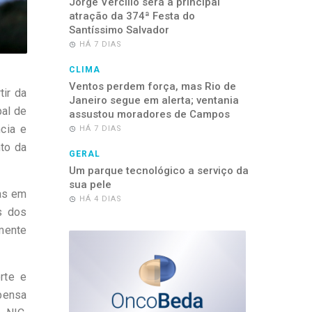
Jorge Vercillo será a principal
atração da 374ª Festa do
Santíssimo Salvador
HÁ 7 DIAS
CLIMA
Ventos perdem força, mas Rio de
ir da
Janeiro segue em alerta; ventania
pal de
assustou moradores de Campos
cia e
HÁ 7 DIAS
nto da
GERAL
Um parque tecnológico a serviço da
sua pele
as em
HÁ 4 DIAS
s dos
mente
rte e
 pensa