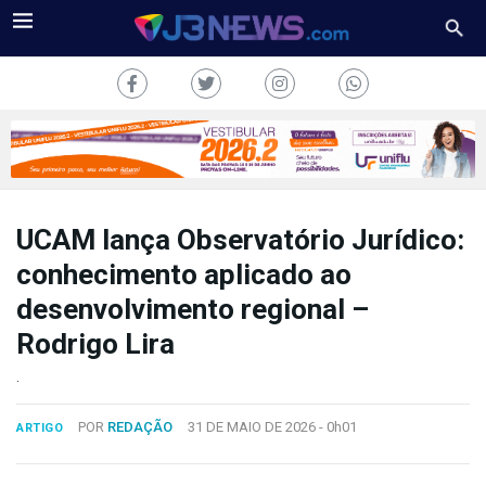
UCAM lança Observatório Jurídico:
J3NEWS
conhecimento aplicado ao
desenvolvimento regional –
TV
Rodrigo Lira
COLUNAS
.
FALE
CONOSCO
POR
REDAÇÃO
31 DE MAIO DE 2026 -
0h01
ARTIGO
Copyright
2024