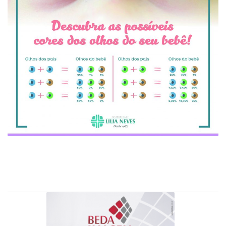
-
Desenvolvido
por
Hesea
Tecnologia
e
Sistemas