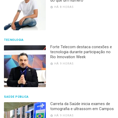
do que um número”
HÁ 8 HORAS
TECNOLOGIA
Forte Telecom destaca conexões e
tecnologia durante participação no
Rio Innovation Week
HÁ 9 HORAS
SAÚDE PÚBLICA
Carreta da Saúde inicia exames de
tomografia e ultrassom em Campos
HÁ 9 HORAS