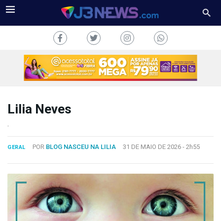
Lilia Neves
J3NEWS
.
TV
POR
BLOG NASCEU NA LILIA
31 DE MAIO DE 2026 -
2h55
GERAL
COLUNAS
FALE
CONOSCO
Copyright
2024