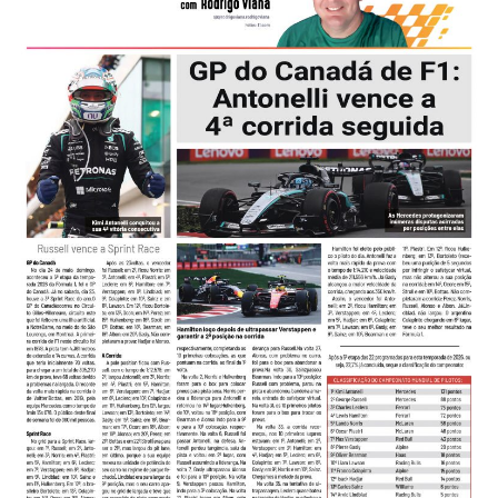
-
Desenvolvido
por
Hesea
Tecnologia
e
Sistemas