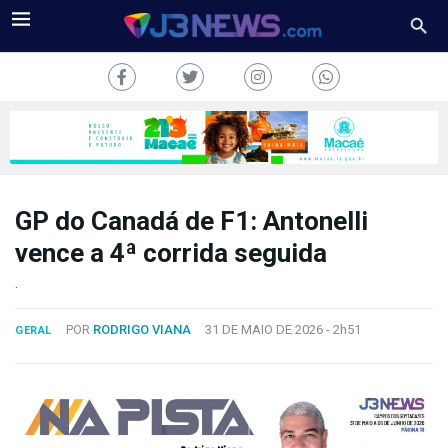
GP do Canadá de F1: Antonelli
J3NEWS
vence a 4ª corrida seguida
TV
.
COLUNAS
POR
RODRIGO VIANA
31 DE MAIO DE 2026 -
2h51
GERAL
FALE
CONOSCO
Copyright
2024