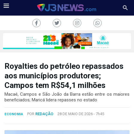
Royalties do petróleo repassados
J3NEWS
aos municípios produtores;
Campos tem R$54,1 milhões
TV
Macaé, Campos e São João da Barra estão entre os maiores
COLUNAS
beneficiados; Maricá lidera repasses no estado
FALE
POR
REDAÇÃO
28 DE MAIO DE 2026 -
7h45
CONOSCO
ECONOMIA
Copyright
2024