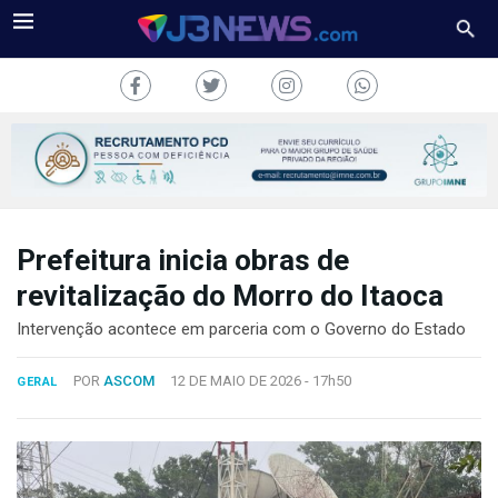
Prefeitura inicia obras de
J3NEWS
revitalização do Morro do Itaoca
TV
Intervenção acontece em parceria com o Governo do Estado
COLUNAS
POR
ASCOM
12 DE MAIO DE 2026 -
17h50
GERAL
FALE
CONOSCO
Copyright
2024