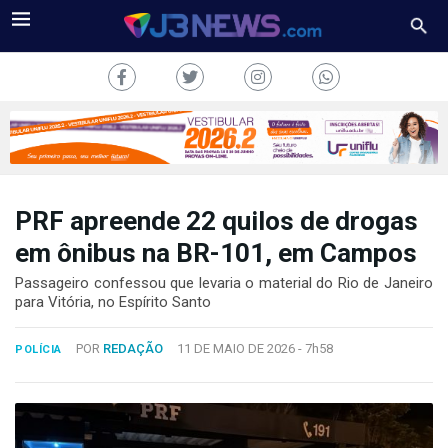
PRF apreende 22 quilos de drogas
J3NEWS
em ônibus na BR-101, em Campos
TV
Passageiro confessou que levaria o material do Rio de Janeiro
para Vitória, no Espírito Santo
COLUNAS
POR
REDAÇÃO
11 DE MAIO DE 2026 -
7h58
POLÍCIA
FALE
CONOSCO
Copyright
2024