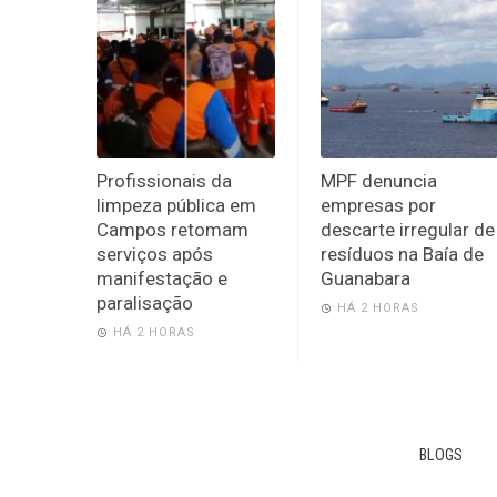
Profissionais da
MPF denuncia
limpeza pública em
empresas por
Campos retomam
descarte irregular de
serviços após
resíduos na Baía de
manifestação e
Guanabara
paralisação
HÁ 2 HORAS
HÁ 2 HORAS
BLOGS