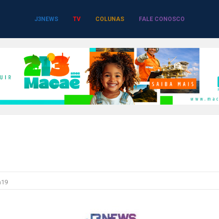
J3NEWS
TV
COLUNAS
FALE CONOSCO
h19