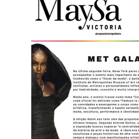
-
Desenvolvido
por
Hesea
Tecnologia
e
Sistemas