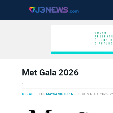
J3NEWS
Met Gala 2026
TV
COLUNAS
.
FALE
POR
MAYSA VICTORIA
10 DE MAIO DE 2026 -
2
GERAL
CONOSCO
Copyright
2024