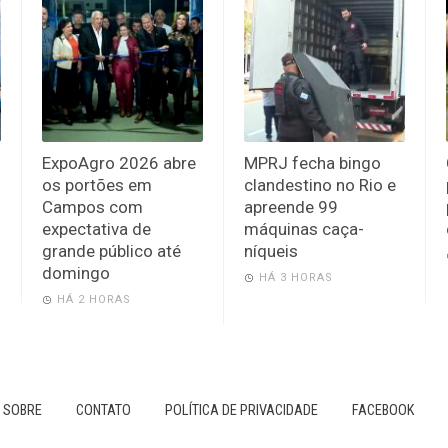
ExpoAgro 2026 abre
MPRJ fecha bingo
os portões em
clandestino no Rio e
Campos com
apreende 99
expectativa de
máquinas caça-
grande público até
níqueis
domingo
HÁ 3 HORAS
HÁ 2 HORAS
SOBRE
CONTATO
POLÍTICA DE PRIVACIDADE
FACEBOOK