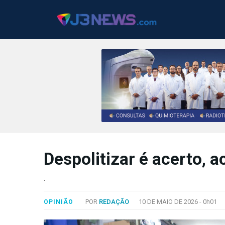
J3NEWS
TV
Despolitizar é acerto, a
COLUNAS
.
FALE
CONOSCO
POR
REDAÇÃO
10 DE MAIO DE 2026 -
0h01
OPINIÃO
Copyright
2024