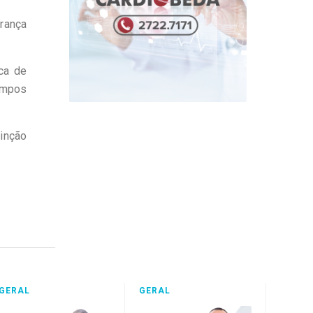
urança
ca de
ampos
inção
GERAL
GERAL