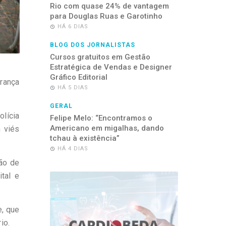
Rio com quase 24% de vantagem
para Douglas Ruas e Garotinho
HÁ 6 DIAS
BLOG DOS JORNALISTAS
Cursos gratuitos em Gestão
Estratégica de Vendas e Designer
Gráfico Editorial
urança
HÁ 5 DIAS
GERAL
lícia
Felipe Melo: “Encontramos o
Americano em migalhas, dando
 viés
tchau à existência”
HÁ 4 DIAS
ção de
tal e
e, que
io.