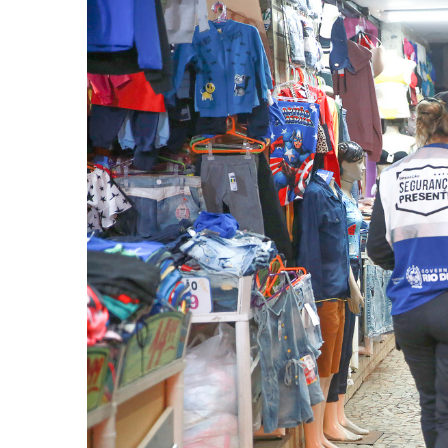
-
Desenvolvido
por
Hesea
Tecnologia
e
Sistemas