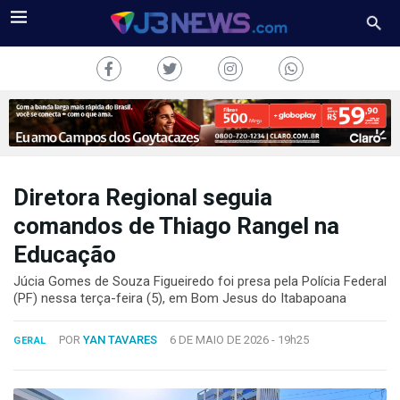
Diretora Regional seguia
J3NEWS
comandos de Thiago Rangel na
Educação
TV
Júcia Gomes de Souza Figueiredo foi presa pela Polícia Federal
COLUNAS
(PF) nessa terça-feira (5), em Bom Jesus do Itabapoana
FALE
POR
YAN TAVARES
6 DE MAIO DE 2026 -
19h25
CONOSCO
GERAL
Copyright
2024