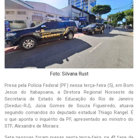
-
Desenvolvido
por
Hesea
Tecnologia
e
Sistemas
Foto: Silvana Rust
Presa pela Polícia Federal (PF) nessa terça-feira (5), em Bom
Jesus do Itabapoana, a Diretora Regional Noroeste da
Secretaria de Estado de Educação do Rio de Janeiro
(Seeduc-RJ), Júcia Gomes de Souza Figueiredo, atuava
seguindo comandos do deputado estadual Thiago Rangel. É
o que aponta o inquérito da PF, apresentado ao ministro do
STF, Alexandre de Moraes.
Sete pessoas foram presas nesta terça-feira, na 4ª fase da