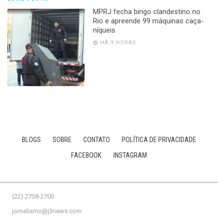
MPRJ fecha bingo clandestino no
Rio e apreende 99 máquinas caça-
níqueis
HÁ 9 HORAS
BLOGS
SOBRE
CONTATO
POLÍTICA DE PRIVACIDADE
FACEBOOK
INSTAGRAM
(22) 2738-2700
jornalismo@j3news.com