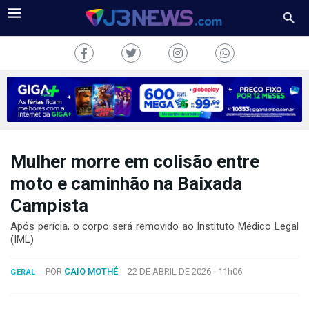
Mulher morre em colisão entre
J3NEWS
moto e caminhão na Baixada
TV
Campista
COLUNAS
Após perícia, o corpo será removido ao Instituto Médico Legal
(IML)
FALE
CONOSCO
POR
CAIO MOTHÉ
22 DE ABRIL DE 2026 -
11h06
GERAL
Copyright
2024