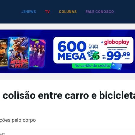
J3NEWS
TV
COLUNAS
FALE CONOSCO
 colisão entre carro e biciclet
ações pelo corpo
h42