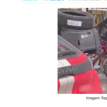
-
Desenvolvido
por
Hesea
Tecnologia
e
Sistemas
Imagem: Re