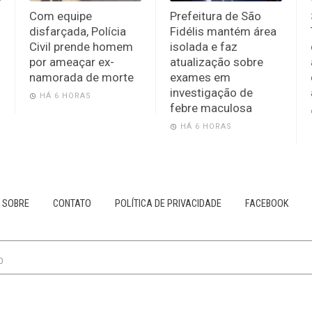
Com equipe
Prefeitura de São
disfarçada, Polícia
Fidélis mantém área
Civil prende homem
isolada e faz
por ameaçar ex-
atualização sobre
namorada de morte
exames em
investigação de
HÁ 6 HORAS
febre maculosa
HÁ 6 HORAS
SOBRE
CONTATO
POLÍTICA DE PRIVACIDADE
FACEBOOK
0