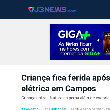
J3NEWS
TV
Criança fica ferida após
COLUNAS
elétrica em Campos
FALE
CONOSCO
Criança sofreu fratura na perna além de escori
Copyright
2024
POR
REDAÇÃO
27 DE MARÇO DE 2026 -
13
TRÂNSITO