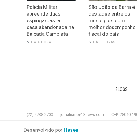
Polícia Militar
São João da Barra é
apreende duas
destaque entre os
espingardas em
municípios com
casa abandonada na
melhor desempenho
Baixada Campista
fiscal do país
HÁ 4 HORAS
HÁ 5 HORAS
BLOGS
(22) 2738-2700
jornalismo@j3news.com
CEP: 28010-19
Desenvolvido por
Hesea