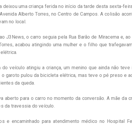
 deixou uma criança ferida no início da tarde desta sexta-feira
venida Alberto Torres, no Centro de Campos. A colisão acon
am no local.
o J3News, o carro seguia pela Rua Barão de Miracema e, ao 
 Torres, acabou atingindo uma mulher e o filho que trafegava
elétrica.
do veículo atingiu a criança, um menino que ainda não teve
 o garoto pulou da bicicleta elétrica, mas teve o pé preso e 
ientes da queda.
va aberto para o carro no momento da conversão. A mãe da cr
es da travessia do veículo.
os e encaminhado para atendimento médico no Hospital Fer