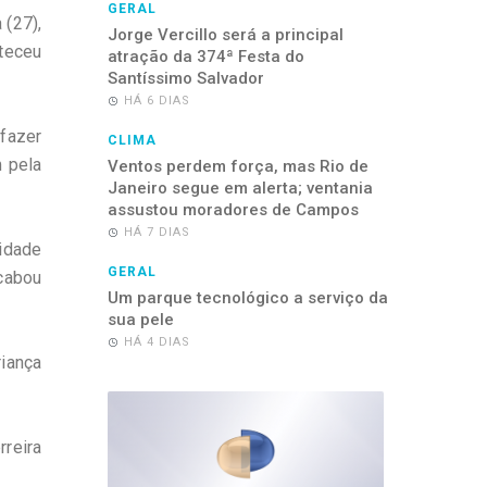
GERAL
 (27),
Jorge Vercillo será a principal
teceu
atração da 374ª Festa do
Santíssimo Salvador
HÁ 6 DIAS
fazer
CLIMA
m pela
Ventos perdem força, mas Rio de
Janeiro segue em alerta; ventania
assustou moradores de Campos
HÁ 7 DIAS
 idade
GERAL
acabou
Um parque tecnológico a serviço da
sua pele
HÁ 4 DIAS
iança
reira