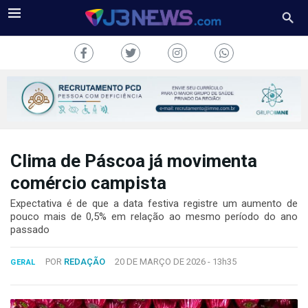
Clima de Páscoa já movimenta
J3NEWS
comércio campista
TV
Expectativa é de que a data festiva registre um aumento de
pouco mais de 0,5% em relação ao mesmo período do ano
COLUNAS
passado
FALE
POR
REDAÇÃO
20 DE MARÇO DE 2026 -
13h35
CONOSCO
GERAL
Copyright
2024