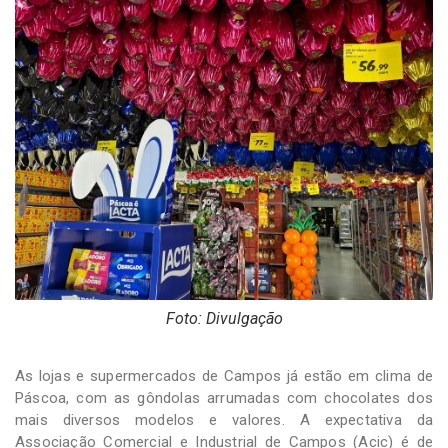
-
Desenvolvido
por
Hesea
Tecnologia
e
Sistemas
Foto: Divulgação
As lojas e supermercados de Campos já estão em clima de
Páscoa, com as gôndolas arrumadas com chocolates dos
mais diversos modelos e valores. A expectativa da
Associação Comercial e Industrial de Campos (Acic) é de