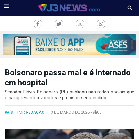
Bolsonaro passa mal e é internado
J3NEWS
em hospital
TV
Senador Flávio Bolsonaro (PL) publicou nas redes sociais que
o pai apresentou vômitos e precisou ser atendido
COLUNAS
POR
REDAÇÃO
13 DE MARÇO DE 2026 -
9h05
PAÍS
FALE
CONOSCO
Copyright
2024