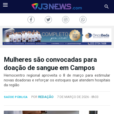
Mulheres são convocadas para
J3NEWS
doação de sangue em Campos
TV
Hemocentro regional aproveita o 8 de março para estimular
novas doadoras e reforçar os estoques que atendem hospitais
COLUNAS
da região
FALE
POR
REDAÇÃO
7 DE MARÇO DE 2026 -
8h33
CONOSCO
SAÚDE PÚBLICA
Copyright
2024