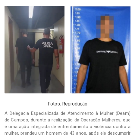
-
Desenvolvido
por
Hesea
Tecnologia
e
Sistemas
Fotos: Reprodução
A Delegacia Especializada de Atendimento à Mulher (Deam)
de Campos, durante a realização da Operação Mulheres, que
é uma ação integrada de enfrentamento à violência contra a
mulher, prendeu um homem de 43 anos, após ele descumprir