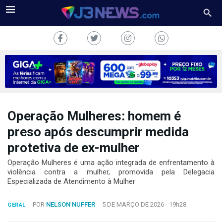
Operação Mulheres: homem é
J3NEWS
preso após descumprir medida
TV
protetiva de ex-mulher
COLUNAS
Operação Mulheres é uma ação integrada de enfrentamento à
violência contra a mulher, promovida pela Delegacia
Especializada de Atendimento à Mulher
FALE
CONOSCO
Copyright
POR
NELSON NUFFER
5 DE MARÇO DE 2026 -
19h28
GERAL
2024