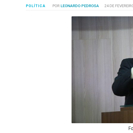
-
POR
LEONARDO PEDROSA
24 DE FEVEREIRO
POLÍTICA
Desenvolvido
por
Hesea
Tecnologia
e
Sistemas
Fo