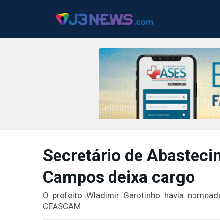
J3NEWS
TV
Secretário de Abasteci
COLUNAS
Campos deixa cargo
FALE
CONOSCO
O prefeito Wladimir Garotinho havia nomead
Copyright
CEASCAM
2024