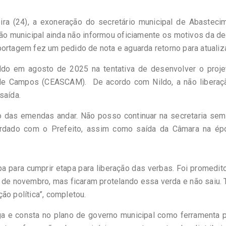
ira (24), a exoneração do secretário municipal de Abasteci
ção municipal ainda não informou oficiamente os motivos da d
portagem fez um pedido de nota e aguarda retorno para atualiz
ldo em agosto de 2025 na tentativa de desenvolver o proje
 de Campos (CEASCAM). De acordo com Nildo, a não liberaç
saída.
o das emendas andar. Não posso continuar na secretaria sem
cordado com o Prefeito, assim como saída da Câmara na ép
 para cumprir etapa para liberação das verbas. Foi promedit
12 de novembro, mas ficaram protelando essa verda e não saiu.
ão política”, completou.
ga e consta no plano de governo municipal como ferramenta 