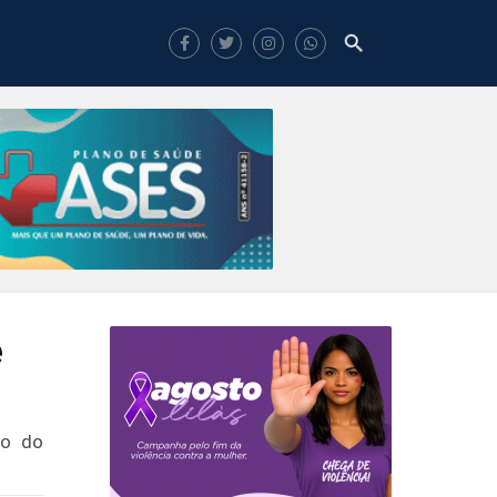
e
to do