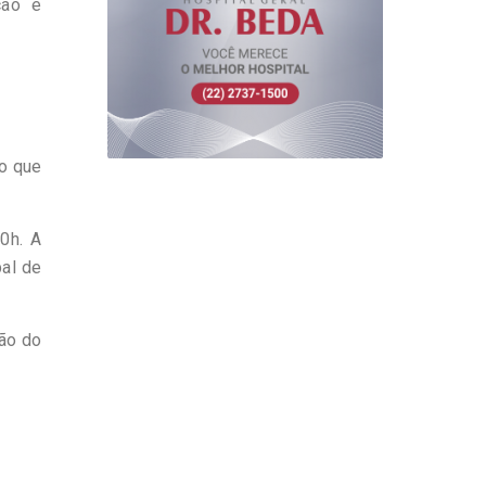
ção e
vo que
10h. A
pal de
ção do