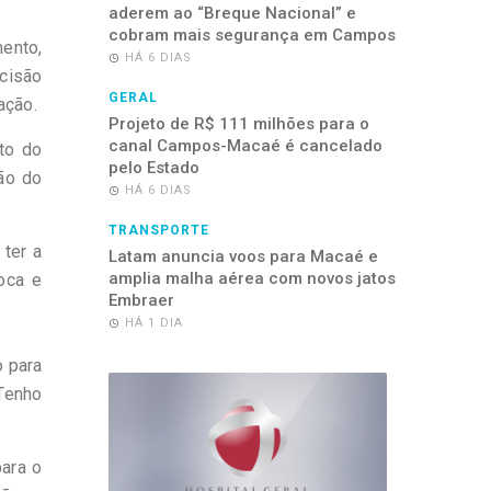
aderem ao “Breque Nacional” e
cobram mais segurança em Campos
mento,
HÁ 6 DIAS
ecisão
GERAL
ação.
Projeto de R$ 111 milhões para o
canal Campos-Macaé é cancelado
to do
pelo Estado
ão do
HÁ 6 DIAS
TRANSPORTE
 ter a
Latam anuncia voos para Macaé e
amplia malha aérea com novos jatos
oca e
Embraer
HÁ 1 DIA
o para
 Tenho
para o