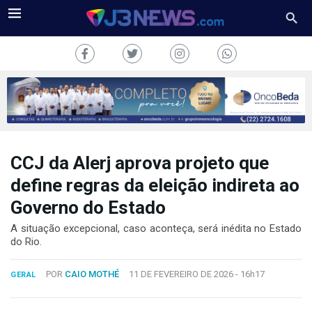
CCJ da Alerj aprova projeto que
J3NEWS
define regras da eleição indireta ao
TV
Governo do Estado
COLUNAS
A situação excepcional, caso aconteça, será inédita no Estado
do Rio.
FALE
CONOSCO
POR
CAIO MOTHÉ
11 DE FEVEREIRO DE 2026 -
16h17
GERAL
Copyright
2024