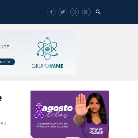
e
ção