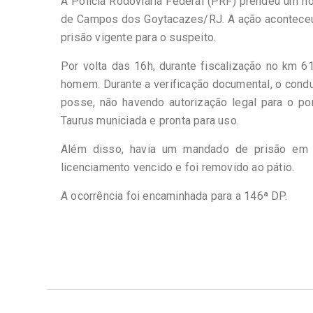
A Polícia Rodoviária Federal (PRF) prendeu um ho
de Campos dos Goytacazes/RJ. A ação aconteceu
prisão vigente para o suspeito.
Por volta das 16h, durante fiscalização no km 
homem. Durante a verificação documental, o condu
posse, não havendo autorização legal para o port
Taurus municiada e pronta para uso.
Além disso, havia um mandado de prisão em 
licenciamento vencido e foi removido ao pátio.
A ocorrência foi encaminhada para a 146ª DP.