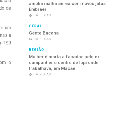
icípio
amplia malha aérea com novos jatos
do de
Embraer
HÁ 3 DIAS
GERAL
or um
Gente Bacana
enas a
HÁ 6 DIAS
la TS9
REGIÃO
Mulher é morta a facadas pelo ex-
com o
companheiro dentro de loja onde
trabalhava, em Macaé
HÁ 7 DIAS