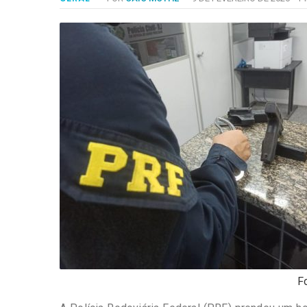
-
Desenvolvido
por
Hesea
Tecnologia
e
Sistemas
F