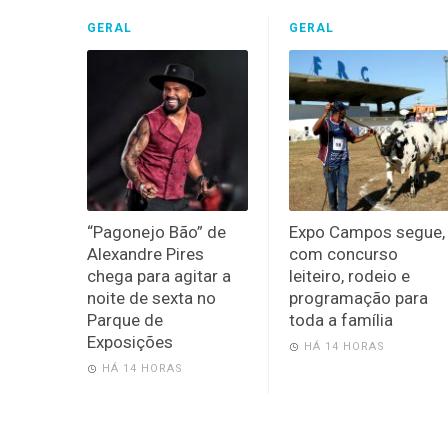
GERAL
GERAL
“Pagonejo Bão” de
Expo Campos segue,
Alexandre Pires
com concurso
chega para agitar a
leiteiro, rodeio e
noite de sexta no
programação para
Parque de
toda a família
Exposições
HÁ 14 HORAS
HÁ 14 HORAS