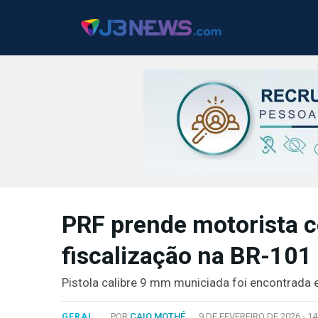
J3NEWS
TV
PRF prende motorista c
COLUNAS
fiscalização na BR-101
FALE
CONOSCO
Pistola calibre 9 mm municiada foi encontrada e
Copyright
2024
POR
CAIO MOTHÉ
9 DE FEVEREIRO DE 2026 -
14
GERAL