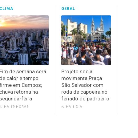
CLIMA
GERAL
Fim de semana será
Projeto social
de calor e tempo
movimenta Praça
firme em Campos;
São Salvador com
chuva retorna na
roda de capoeira no
segunda-feira
feriado do padroeiro
HÁ 19 HORAS
HÁ 1 DIA