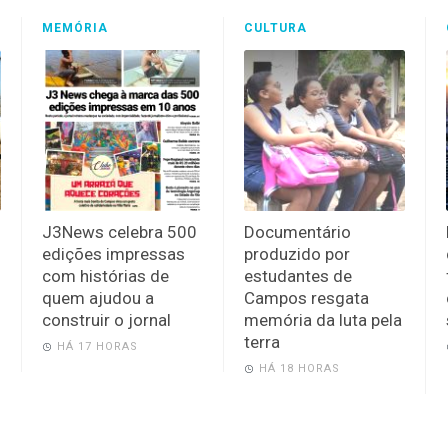
MEMÓRIA
CULTURA
J3News celebra 500
Documentário
edições impressas
produzido por
com histórias de
estudantes de
quem ajudou a
Campos resgata
construir o jornal
memória da luta pela
terra
HÁ 17 HORAS
HÁ 18 HORAS