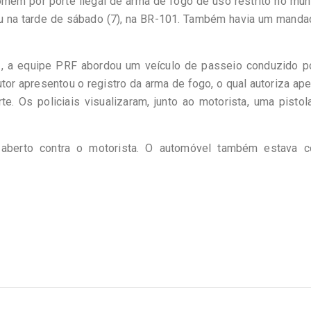
mem por porte ilegal de arma de fogo de uso restrito no mun
 na tarde de sábado (7), na BR-101. Também havia um manda
61, a equipe PRF abordou um veículo de passeio conduzido p
tor apresentou o registro da arma de fogo, o qual autoriza ap
e. Os policiais visualizaram, junto ao motorista, uma pisto
aberto contra o motorista. O automóvel também estava 