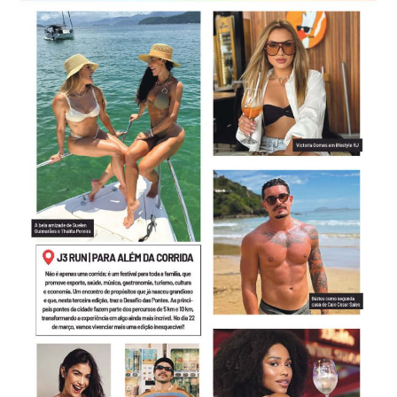
-
Desenvolvido
por
Hesea
Tecnologia
e
Sistemas