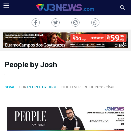
People by Josh
J3NEWS
.
TV
POR
PEOPLE BY JOSH
8 DE FEVEREIRO DE 2026 -
2h43
GERAL
COLUNAS
FALE
CONOSCO
Copyright
2024