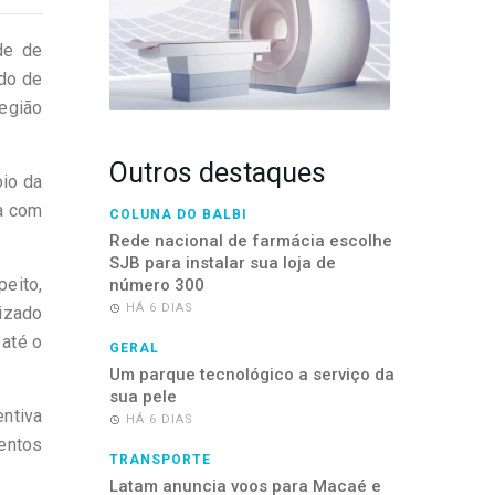
de de
ado de
Região
Outros destaques
oio da
a com
COLUNA DO BALBI
Rede nacional de farmácia escolhe
SJB para instalar sua loja de
peito,
número 300
HÁ 6 DIAS
lizado
 até o
GERAL
Um parque tecnológico a serviço da
sua pele
ntiva
HÁ 6 DIAS
mentos
TRANSPORTE
Latam anuncia voos para Macaé e