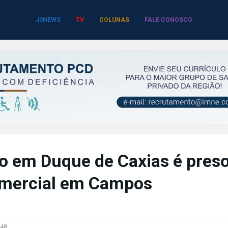
J3NEWS
TV
COLUNAS
FALE CONOSCO
o em Duque de Caxias é pres
omercial em Campos
48