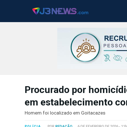
J3NEWS
TV
Procurado por homicídi
COLUNAS
em estabelecimento c
FALE
CONOSCO
Homem foi localizado em Goitacazes
Copyright
2024
POR
REDAÇÃO
6 DE FEVEREIRO DE 2026 -
11h
POLÍCIA