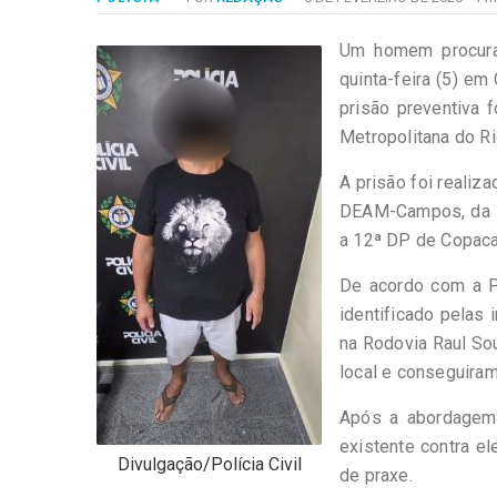
-
Desenvolvido
por
Um homem procurad
Hesea
quinta-feira (5) em
Tecnologia
prisão preventiva 
e
Metropolitana do Ri
Sistemas
A prisão foi realiz
DEAM-Campos, da 14
a 12ª DP de Copaca
De acordo com a Po
identificado pelas 
na Rodovia Raul So
local e conseguiram 
Após a abordagem,
existente contra e
Divulgação/Polícia Civil
de praxe.