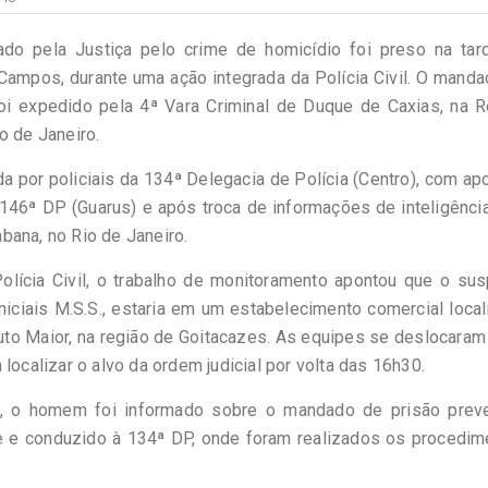
o pela Justiça pelo crime de homicídio foi preso na tar
 Campos, durante uma ação integrada da Polícia Civil. O mand
foi expedido pela 4ª Vara Criminal de Duque de Caxias, na 
o de Janeiro.
ada por policiais da 134ª Delegacia de Polícia (Centro), com ap
6ª DP (Guarus) e após troca de informações de inteligênci
bana, no Rio de Janeiro.
lícia Civil, o trabalho de monitoramento apontou que o sus
iniciais M.S.S., estaria em um estabelecimento comercial loca
uto Maior, na região de Goitacazes. As equipes se deslocaram
localizar o alvo da ordem judicial por volta das 16h30.
 o homem foi informado sobre o mandado de prisão preve
le e conduzido à 134ª DP, onde foram realizados os procedi