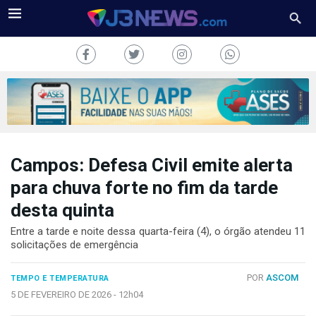
Campos: Defesa Civil emite alerta
J3NEWS
para chuva forte no fim da tarde
TV
desta quinta
COLUNAS
Entre a tarde e noite dessa quarta-feira (4), o órgão atendeu 11
solicitações de emergência
FALE
CONOSCO
POR
ASCOM
TEMPO E TEMPERATURA
Copyright
5 DE FEVEREIRO DE 2026 -
12h04
2024