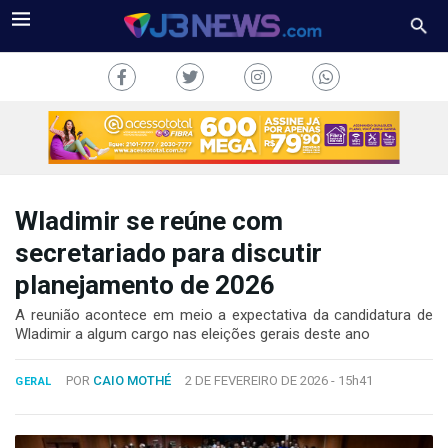
Wladimir se reúne com
J3NEWS
secretariado para discutir
planejamento de 2026
TV
A reunião acontece em meio a expectativa da candidatura de
COLUNAS
Wladimir a algum cargo nas eleições gerais deste ano
FALE
POR
CAIO MOTHÉ
2 DE FEVEREIRO DE 2026 -
15h41
CONOSCO
GERAL
Copyright
2024