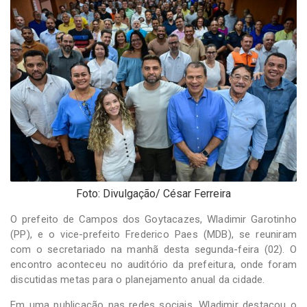
-
Desenvolvido
por
Hesea
Tecnologia
e
Sistemas
Foto: Divulgação/ César Ferreira
O prefeito de Campos dos Goytacazes, Wladimir Garotinho
(PP), e o vice-prefeito Frederico Paes (MDB), se reuniram
com o secretariado na manhã desta segunda-feira (02). O
encontro aconteceu no auditório da prefeitura, onde foram
discutidas metas para o planejamento anual da cidade.
Em uma publicação nas redes sociais, Wladimir destacou o