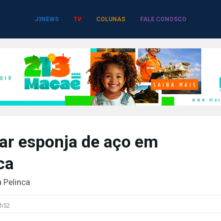
J3NEWS
TV
COLUNAS
FALE CONOSCO
tar esponja de aço em
ca
 Pelinca
h52