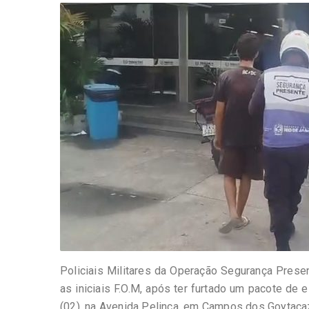
-
Desenvolvido
por
Hesea
Tecnologia
e
Sistemas
Policiais Militares da Operação Segurança Prese
as iniciais F.O.M, após ter furtado um pacote d
(02), na Avenida Pelinca, em Campos dos Goytaca