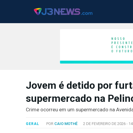
J3NEWS
Jovem é detido por fur
TV
supermercado na Pelin
COLUNAS
FALE
Crime ocorreu em um supermercado na Avenida
CONOSCO
Copyright
POR
CAIO MOTHÉ
2 DE FEVEREIRO DE 2026 -
14
GERAL
2024