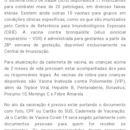
O Sistema Único de Saúde (SUS) disponibiliza 17 imunizantes
para combater mais de 20 patologias, em diversas faixas
etárias. Existem ainda outras 10 vacinas para grupos em
condições clínicas específicas, como os que são imunizados
pelo Centro de Referência para Imunobiológicos Especiais
(CRIE). A vacina contra bronquiolite (vírus sincicial
respiratório – VSR) é administrada para gestantes a partir da
28ª semana de gestação, disponível exclusivamente na
Central de Imunização.
Para atualização da caderneta de vacina, as crianças acima
de 2 meses de vida precisam estar acompanhadas dos pais
ou responsáveis legais. As vacinas de rotina para crianças
disponíveis são Vacina Inativada contra Poliomielite (VIP),
além da Tríplice Viral, Hepatite B, Pentavalente, Rotavírus,
Pneumo 10, Meningo C e Febre Amarela.
No ato da vacinação é preciso estar portando o documento
com foto, CPF ou Cartão do SUS, Caderneta de Vacinação.
Já o Cartão de Vacina Covid-19 será exigido juntamente com
documentos pessoais para quem for receber os