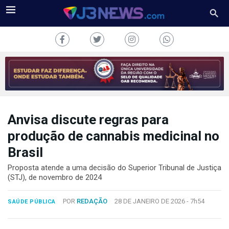
Anvisa discute regras para
J3NEWS
produção de cannabis medicinal no
TV
Brasil
COLUNAS
Proposta atende a uma decisão do Superior Tribunal de Justiça
(STJ), de novembro de 2024
FALE
CONOSCO
POR
REDAÇÃO
28 DE JANEIRO DE 2026 -
7h54
SAÚDE PÚBLICA
Copyright
2024