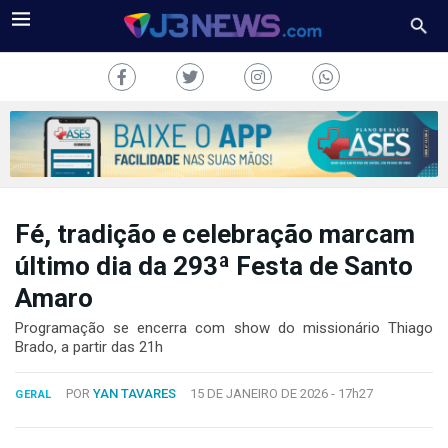
Fé, tradição e celebração marcam
J3NEWS
último dia da 293ª Festa de Santo
TV
Amaro
COLUNAS
Programação se encerra com show do missionário Thiago
Brado, a partir das 21h
FALE
CONOSCO
POR
YAN TAVARES
15 DE JANEIRO DE 2026 -
17h27
GERAL
Copyright
2024