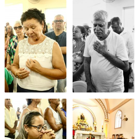
-
Desenvolvido
por
Hesea
Tecnologia
e
Sistemas